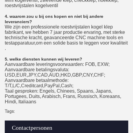
Mini kogelventil, zwevende klep, checkklep, hoekklep,
roestvrijstalen kogelventil
4. waarom zou u bij ons kopen en niet bij andere
leveranciers?
We zijn een professionele roestvrijstalen kogel klep
fabrikant, we hebben 7 jaar productie ervaring, met sterke
technische kracht, geavanceerde CNC machine tools en
testapparatuur,om een solide basis te leggen voor kwaliteit
.
5. welke diensten kunnen wij leveren?
Aanvaardbare leveringsvoorwaarden: FOB, EXW;
Aanvaardbare betalingsvaluta:
USD,EUR,JPY,CAD,AUD,HKD,GBP,CNY,CHF;
Aanvaardbare betaalmethode:
T/T,L/C,Creditcard,PayPal,Cash;
Taal gesproken: Engels, Chinees, Spaans, Japans,
Portugees, Duits, Arabisch, Frans, Russisch, Koreaans,
Hindi, Italiaans
Tags:
Contactpersonen