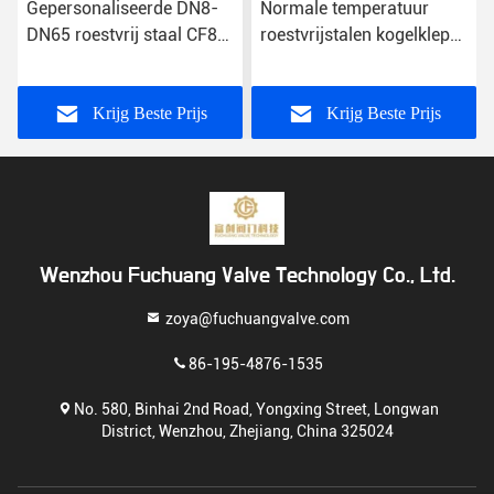
Gepersonaliseerde DN8-
Normale temperatuur
DN65 roestvrij staal CF8
roestvrijstalen kogelklep
CF8m draad Eind L/T Port
met NPT Bsp BSPT-draad
Drieweg kogelklep
Krijg Beste Prijs
Krijg Beste Prijs
Wenzhou Fuchuang Valve Technology Co., Ltd.
zoya@fuchuangvalve.com
86-195-4876-1535
No. 580, Binhai 2nd Road, Yongxing Street, Longwan
District, Wenzhou, Zhejiang, China 325024