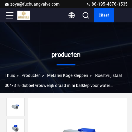
zoya@fuchuangvalve.com
86-195-4876-1535
Citaat
producten
Thuis
>
Producten
>
Metalen Kogelkleppen
>
Roestvrij staal
304/316 dubbel vrouwelijk draad mini balklep voor water
handmatige bediening